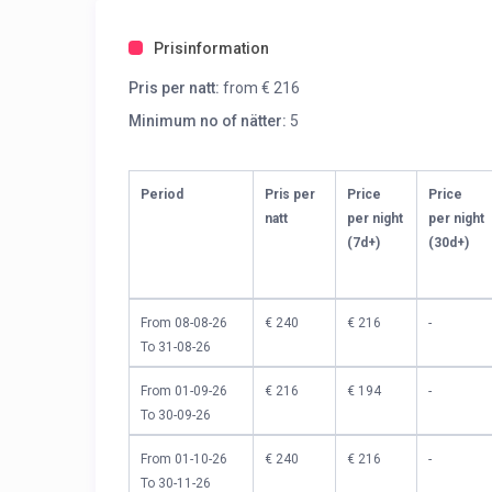
Prisinformation
Pris per natt:
from € 216
Minimum no of nätter:
5
Period
Pris per
Price
Price
natt
per night
per night
(7d+)
(30d+)
From 08-08-26
€ 240
€ 216
-
To 31-08-26
From 01-09-26
€ 216
€ 194
-
To 30-09-26
From 01-10-26
€ 240
€ 216
-
To 30-11-26