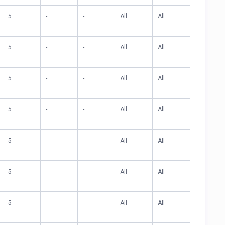
5
-
-
All
All
5
-
-
All
All
5
-
-
All
All
5
-
-
All
All
5
-
-
All
All
5
-
-
All
All
5
-
-
All
All