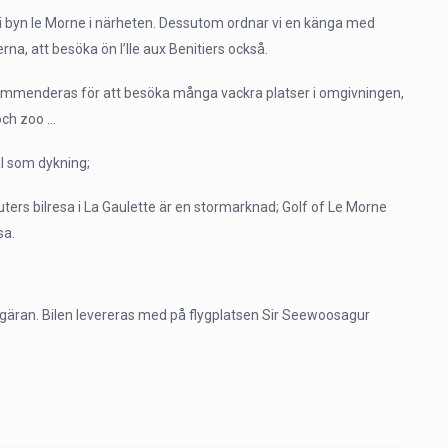
en i byn le Morne i närheten. Dessutom ordnar vi en känga med
na, att besöka ön l’Ile aux Benitiers också.
kommenderas för att besöka många vackra platser i omgivningen,
och zoo …
äl som dykning;
ters bilresa i La Gaulette är en stormarknad; Golf of Le Morne
sa.
begäran. Bilen levereras med på flygplatsen Sir Seewoosagur