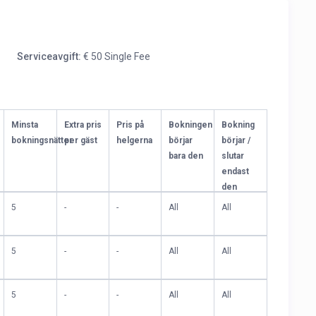
Serviceavgift:
€ 50 Single Fee
Minsta
Extra pris
Pris på
Bokningen
Bokning
bokningsnätter
per gäst
helgerna
börjar
börjar /
bara den
slutar
endast
den
5
-
-
All
All
5
-
-
All
All
5
-
-
All
All