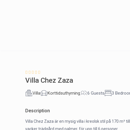
Villa Chez Zaza
Villa
Korttidsuthyrning
6 Guests
3 Bedro
Description
Villa Chez Zaza är en mysig villa i kreolsk stil på 170 m² t
vacker trädgård med palmer, för upp till 6 personer