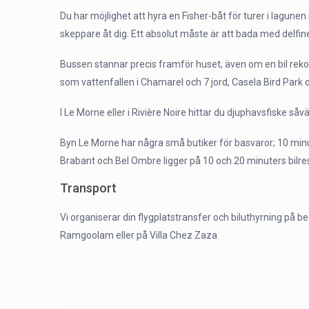
Du har möjlighet att hyra en Fisher-båt för turer i lagun
skeppare åt dig. Ett absolut måste är att bada med delfiner
Bussen stannar precis framför huset, även om en bil re
som vattenfallen i Chamarel och 7 jord, Casela Bird Park 
I Le Morne eller i Rivière Noire hittar du djuphavsfiske såv
Byn Le Morne har några små butiker för basvaror; 10 minu
Brabant och Bel Ombre ligger på 10 och 20 minuters bilre
Transport
Vi organiserar din flygplatstransfer och biluthyrning på 
Ramgoolam eller på Villa Chez Zaza