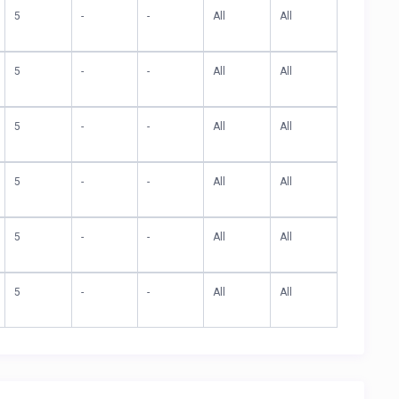
5
-
-
All
All
5
-
-
All
All
5
-
-
All
All
5
-
-
All
All
5
-
-
All
All
5
-
-
All
All