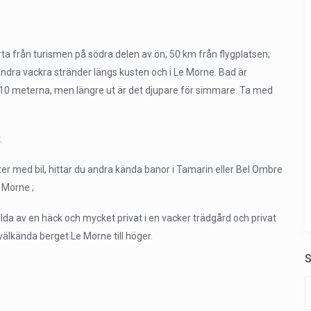
rta från turismen på södra delen av ön, 50 km från flygplatsen;
andra vackra stränder längs kusten och i Le Morne. Bad är
a 10 meterna, men längre ut är det djupare för simmare. Ta med
.
ter med bil, hittar du andra kända banor i Tamarin eller Bel Ombre
 Morne ;
kilda av en häck och mycket privat i en vacker trädgård och privat
 välkända berget Le Morne till höger.
S