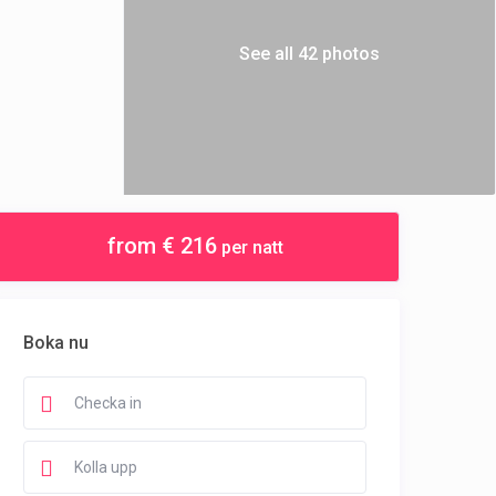
See all 42 photos
from € 216
per natt
Boka nu