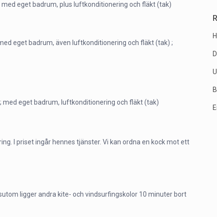
ed eget badrum, plus luftkonditionering och fläkt (tak)
R
H
d eget badrum, även luftkonditionering och fläkt (tak) ;
D
U
B
med eget badrum, luftkonditionering och fläkt (tak)
E
. I priset ingår hennes tjänster. Vi kan ordna en kock mot ett
sutom ligger andra kite- och vindsurfingskolor 10 minuter bort