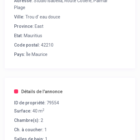
Adresse:
Studio Isabella, Route Cotiere, Palmar
Plage
Ville:
Trou d’ eau douce
Province:
East
Etat:
Mauritius
Code postal:
42210
Pays:
Île Maurice
Détails de l'annonce
ID de propriété:
79554
2
Surface:
40 m
Chambre(s):
2
Ch. à coucher:
1
Salles de bain:
1