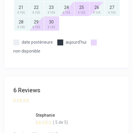
21
22
23
24
25
26
27
€ 155
€ 155
€ 155
€ 155
€ 155
€ 155
€ 155
28
29
30
€ 155
€ 155
€ 155
date postérieure
aujourd’hui
non disponible
6 Reviews
Stephanie
( 5 de 5)