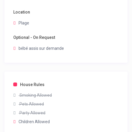
Location
Plage
Optional - On Request
bébé assis sur demande
House Rules
Smoking Allowed
Pets Allowed
Party Allowed
Children Allowed