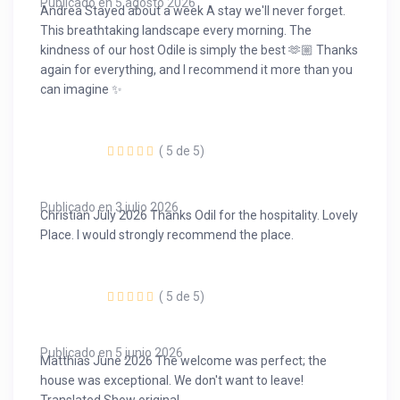
Publicado en 5 agosto 2026
Andrea Stayed about a week A stay we'll never forget.
This breathtaking landscape every morning. The
kindness of our host Odile is simply the best 🫶🏼 Thanks
again for everything, and I recommend it more than you
can imagine ✨
( 5 de 5)
Publicado en 3 julio 2026
Christian July 2026 Thanks Odil for the hospitality. Lovely
Place. I would strongly recommend the place.
( 5 de 5)
Publicado en 5 junio 2026
Matthias June 2026 The welcome was perfect; the
house was exceptional. We don't want to leave!