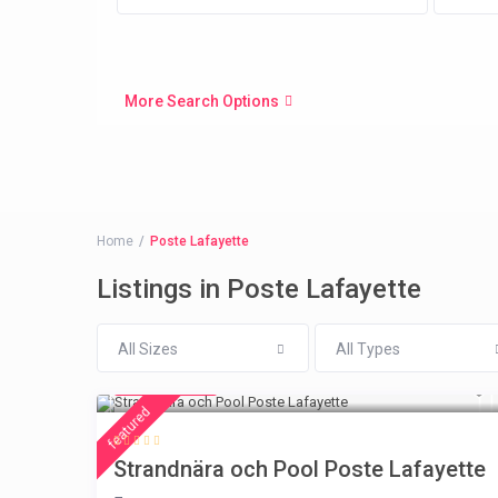
More Search Options
Home
Poste Lafayette
Listings in Poste Lafayette
All Sizes
All Types
€ 224
/night
featured
Strandnära och Pool Poste Lafayette