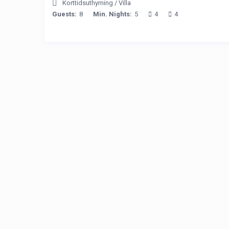
Korttidsuthyrning
/
Villa
Guests:
8
Min. Nights:
5
4
4