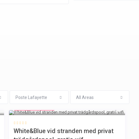
Poste Lafayette
All Areas
from € 160
/night
White&Blue vid stranden med privat