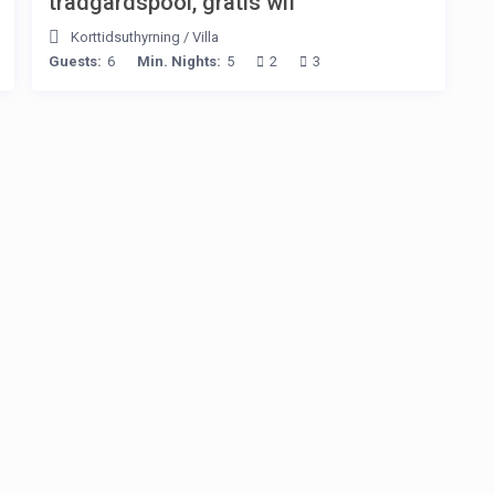
trädgårdspool, gratis wif
Korttidsuthyrning
/
Villa
Guests:
6
Min. Nights:
5
2
3