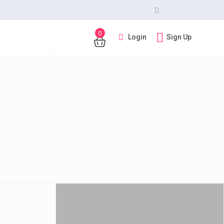
0
Login
Sign Up