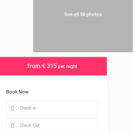
See all 56 photos
from € 315
per night
Book Now