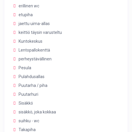
erillinen wc
etupiha
jaettu uima-allas
keittiö täysin varusteltu
Kuntokeskus
Lentopallokenttä
perheystävällinen
Pesula
Pulahdusallas
Puutarha / piha
Puutarhuri
Sisäkkö
sisäkkö, joka kokkaa
suihku - wc
Takapiha