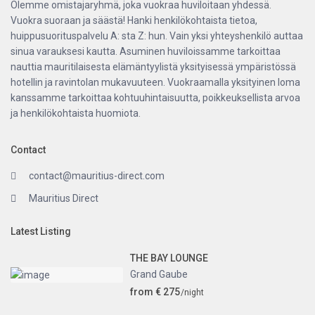
Olemme omistajaryhmä, joka vuokraa huviloitaan yhdessä.
Vuokra suoraan ja säästä! Hanki henkilökohtaista tietoa,
huippusuorituspalvelu A: sta Z: hun. Vain yksi yhteyshenkilö auttaa
sinua varauksesi kautta. Asuminen huviloissamme tarkoittaa
nauttia mauritilaisesta elämäntyylistä yksityisessä ympäristössä
hotellin ja ravintolan mukavuuteen. Vuokraamalla yksityinen loma
kanssamme tarkoittaa kohtuuhintaisuutta, poikkeuksellista arvoa
ja henkilökohtaista huomiota.
Contact
contact@mauritius-direct.com
Mauritius Direct
Latest Listing
THE BAY LOUNGE
Grand Gaube
from € 275
/night