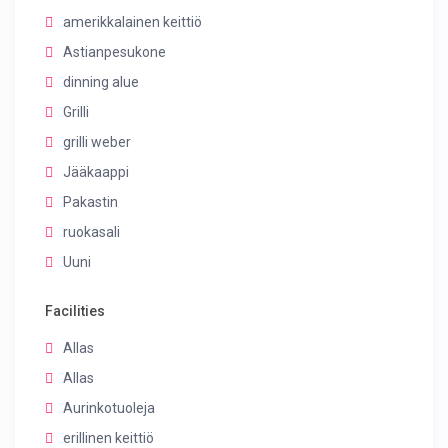
amerikkalainen keittiö
Astianpesukone
dinning alue
Grilli
grilli weber
Jääkaappi
Pakastin
ruokasali
Uuni
Facilities
Allas
Allas
Aurinkotuoleja
erillinen keittiö