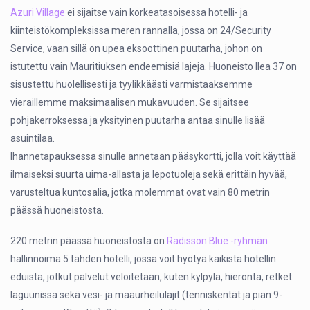
Azuri Village
ei sijaitse vain korkeatasoisessa hotelli- ja
kiinteistökompleksissa meren rannalla, jossa on 24/Security
Service, vaan sillä on upea eksoottinen puutarha, johon on
istutettu vain Mauritiuksen endeemisiä lajeja. Huoneisto Ilea 37 on
sisustettu huolellisesti ja tyylikkäästi varmistaaksemme
vieraillemme maksimaalisen mukavuuden. Se sijaitsee
pohjakerroksessa ja yksityinen puutarha antaa sinulle lisää
asuintilaa.
Ihannetapauksessa sinulle annetaan pääsykortti, jolla voit käyttää
ilmaiseksi suurta uima-allasta ja lepotuoleja sekä erittäin hyvää,
varusteltua kuntosalia, jotka molemmat ovat vain 80 metrin
päässä huoneistosta.
220 metrin päässä huoneistosta on
Radisson Blue -ryhmän
hallinnoima 5 tähden hotelli, jossa voit hyötyä kaikista hotellin
eduista, jotkut palvelut veloitetaan, kuten kylpylä, hieronta, retket
laguunissa sekä vesi- ja maaurheilulajit (tenniskentät ja pian 9-