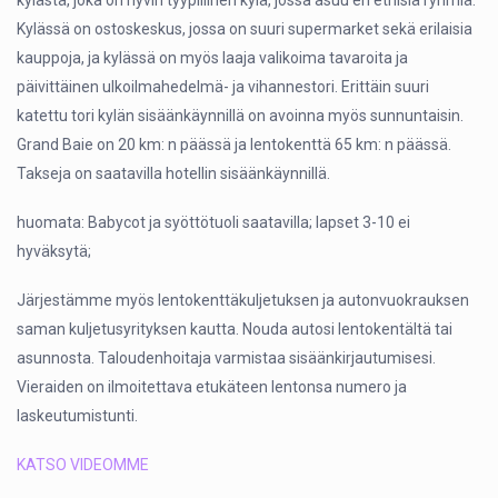
kylästä, joka on hyvin tyypillinen kylä, jossa asuu eri etnisiä ryhmiä.
Kylässä on ostoskeskus, jossa on suuri supermarket sekä erilaisia
kauppoja, ja kylässä on myös laaja valikoima tavaroita ja
päivittäinen ulkoilmahedelmä- ja vihannestori. Erittäin suuri
katettu tori kylän sisäänkäynnillä on avoinna myös sunnuntaisin.
Grand Baie on 20 km: n päässä ja lentokenttä 65 km: n päässä.
Takseja on saatavilla hotellin sisäänkäynnillä.
huomata: Babycot ja syöttötuoli saatavilla; lapset 3-10 ei
hyväksytä;
Järjestämme myös lentokenttäkuljetuksen ja autonvuokrauksen
saman kuljetusyrityksen kautta. Nouda autosi lentokentältä tai
asunnosta. Taloudenhoitaja varmistaa sisäänkirjautumisesi.
Vieraiden on ilmoitettava etukäteen lentonsa numero ja
laskeutumistunti.
KATSO VIDEOMME