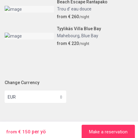
Beach Escape Rantapako
Trou d’ eau douce
from € 260
/night
Tyylikäs Villa Blue Bay
Mahebourg
,
Blue Bay
from € 220
/night
Change Currency
EUR
Copyright 2024 | Mauritius Direct.
Impressum
Ehdot ja edellytykset
Tietosuojakäytäntö
per yö
from € 150
Make a reservation