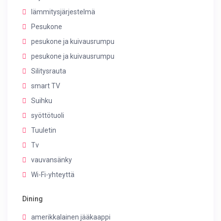
lämmitysjärjestelmä
Pesukone
pesukone ja kuivausrumpu
pesukone ja kuivausrumpu
Silitysrauta
smart TV
Suihku
syöttötuoli
Tuuletin
Tv
vauvansänky
Wi-Fi-yhteyttä
Dining
amerikkalainen jääkaappi