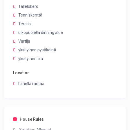
Tallelokero
Tenniskenttä
Terassi
ulkopuolella dinning alue
Vartija
yksityinen pysäköinti
yksityinen tila
Location
Lähellä rantaa
House Rules
Smoking Allowed