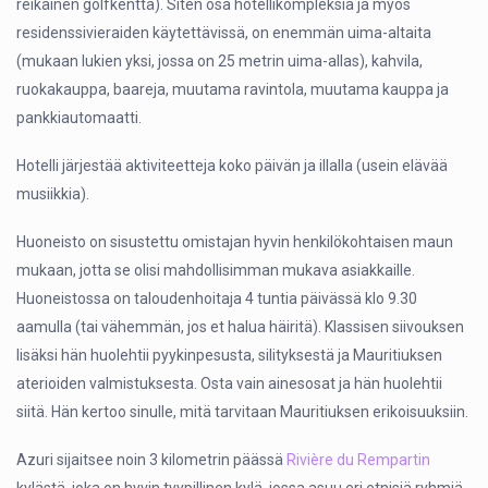
reikäinen golfkenttä). Siten osa hotellikompleksia ja myös
residenssivieraiden käytettävissä, on enemmän uima-altaita
(mukaan lukien yksi, jossa on 25 metrin uima-allas), kahvila,
ruokakauppa, baareja, muutama ravintola, muutama kauppa ja
pankkiautomaatti.
Hotelli järjestää aktiviteetteja koko päivän ja illalla (usein elävää
musiikkia).
Huoneisto on sisustettu omistajan hyvin henkilökohtaisen maun
mukaan, jotta se olisi mahdollisimman mukava asiakkaille.
Huoneistossa on taloudenhoitaja 4 tuntia päivässä klo 9.30
aamulla (tai vähemmän, jos et halua häiritä). Klassisen siivouksen
lisäksi hän huolehtii pyykinpesusta, silityksestä ja Mauritiuksen
aterioiden valmistuksesta. Osta vain ainesosat ja hän huolehtii
siitä. Hän kertoo sinulle, mitä tarvitaan Mauritiuksen erikoisuuksiin.
Azuri sijaitsee noin 3 kilometrin päässä
Rivière du Rempartin