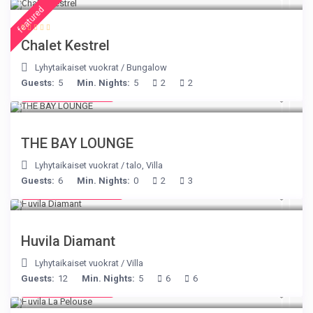
featured
Chalet Kestrel
Lyhytaikaiset vuokrat
/
Bungalow
Guests:
5
Min. Nights:
5
2
2
from € 275
/night
THE BAY LOUNGE
Lyhytaikaiset vuokrat
/
talo
,
Villa
Guests:
6
Min. Nights:
0
2
3
from € 1,540
/night
Huvila Diamant
Lyhytaikaiset vuokrat
/
Villa
Guests:
12
Min. Nights:
5
6
6
from € 525
/night