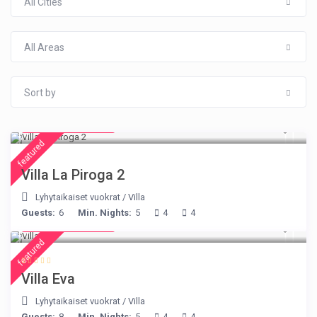
All Cities
All Areas
Sort by
from € 315
/night
featured
Villa La Piroga 2
Lyhytaikaiset vuokrat
/
Villa
Guests:
6
Min. Nights:
5
4
4
from € 385
/night
featured
Villa Eva
Lyhytaikaiset vuokrat
/
Villa
Guests:
8
Min. Nights:
5
4
4