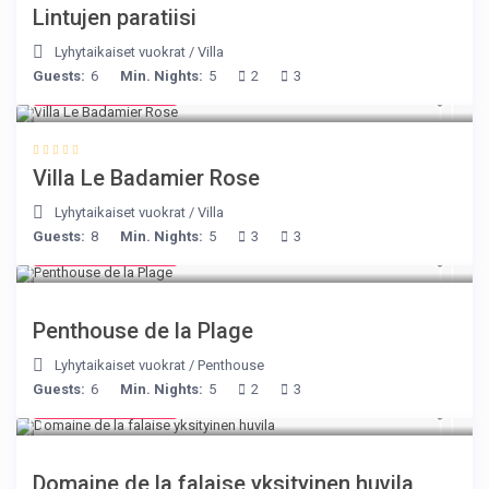
Lintujen paratiisi
Lyhytaikaiset vuokrat
/
Villa
Guests:
6
Min. Nights:
5
2
3
from € 195
/night
Villa Le Badamier Rose
Lyhytaikaiset vuokrat
/
Villa
Guests:
8
Min. Nights:
5
3
3
from € 210
/night
Penthouse de la Plage
Lyhytaikaiset vuokrat
/
Penthouse
Guests:
6
Min. Nights:
5
2
3
from € 400
/night
Domaine de la falaise yksityinen huvila