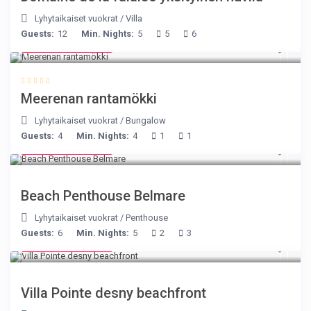
Lyhytaikaiset vuokrat
/
Villa
Guests:
12
Min. Nights:
5
5
6
from € 170
/night
Meerenan rantamökki
Lyhytaikaiset vuokrat
/
Bungalow
Guests:
4
Min. Nights:
4
1
1
from € 210
/night
Beach Penthouse Belmare
Lyhytaikaiset vuokrat
/
Penthouse
Guests:
6
Min. Nights:
5
2
3
from € 180
/night
Villa Pointe desny beachfront