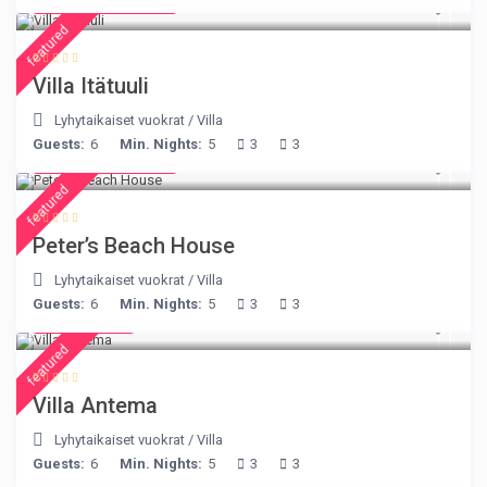
from € 210
/night
featured
Villa Itätuuli
Lyhytaikaiset vuokrat
/
Villa
Guests:
6
Min. Nights:
5
3
3
from € 360
/night
featured
Peter’s Beach House
Lyhytaikaiset vuokrat
/
Villa
Guests:
6
Min. Nights:
5
3
3
€ 160
/night
featured
Villa Antema
Lyhytaikaiset vuokrat
/
Villa
Guests:
6
Min. Nights:
5
3
3
€ 498
/night