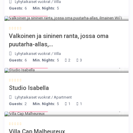
Lyhytaikaiset vuokrat
/
Villa
Guests:
6
Min. Nights:
5
from € 160
/night
Valkoinen ja sininen ranta, jossa oma
puutarha-allas,...
Lyhytaikaiset vuokrat
/
Villa
Guests:
6
Min. Nights:
5
2
3
from € 190
/night
Studio Isabella
Lyhytaikaiset vuokrat
/
Apartment
Guests:
2
Min. Nights:
5
1
1
from € 218
/night
Villa Cap Malheureux