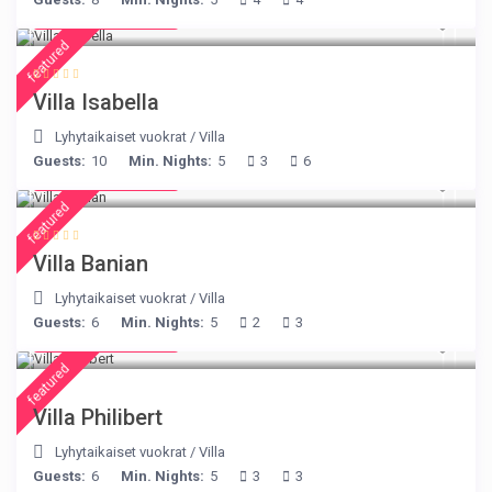
from € 325
/night
featured
Villa Isabella
Lyhytaikaiset vuokrat
/
Villa
Guests:
10
Min. Nights:
5
3
6
from € 140
/night
featured
Villa Banian
Lyhytaikaiset vuokrat
/
Villa
Guests:
6
Min. Nights:
5
2
3
from € 275
/night
featured
Villa Philibert
Lyhytaikaiset vuokrat
/
Villa
Guests:
6
Min. Nights:
5
3
3