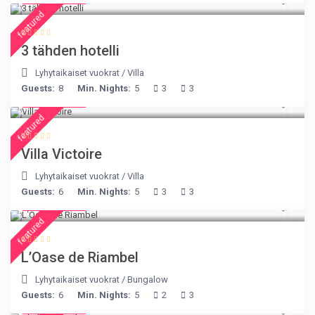
featured
3 tähden hotelli
Lyhytaikaiset vuokrat
/
Villa
Guests:
8
Min. Nights:
5
3
3
€ 375
/night
featured
Villa Victoire
Lyhytaikaiset vuokrat
/
Villa
Guests:
6
Min. Nights:
5
3
3
€ 230
/night
featured
L’Oase de Riambel
Lyhytaikaiset vuokrat
/
Bungalow
Guests:
6
Min. Nights:
5
2
3
€ 175
/night