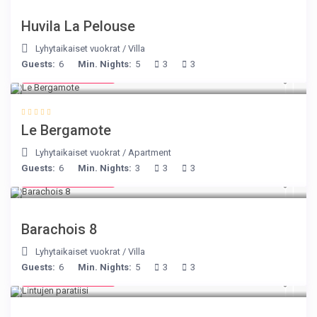
Huvila La Pelouse
Lyhytaikaiset vuokrat
/
Villa
Guests:
6
Min. Nights:
5
3
3
from € 130
/night
Le Bergamote
Lyhytaikaiset vuokrat
/
Apartment
Guests:
6
Min. Nights:
3
3
3
from € 170
/night
Barachois 8
Lyhytaikaiset vuokrat
/
Villa
Guests:
6
Min. Nights:
5
3
3
from € 140
/night