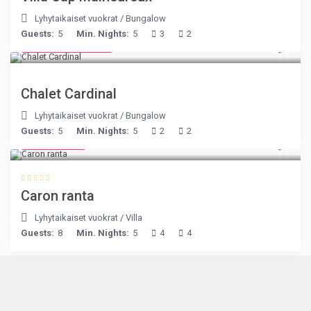
Lyhytaikaiset vuokrat
/
Bungalow
Guests:
5
Min. Nights:
5
3
2
from € 175
/night
Chalet Cardinal
Lyhytaikaiset vuokrat
/
Bungalow
Guests:
5
Min. Nights:
5
2
2
€ 240
/night
Caron ranta
Lyhytaikaiset vuokrat
/
Villa
Guests:
8
Min. Nights:
5
4
4